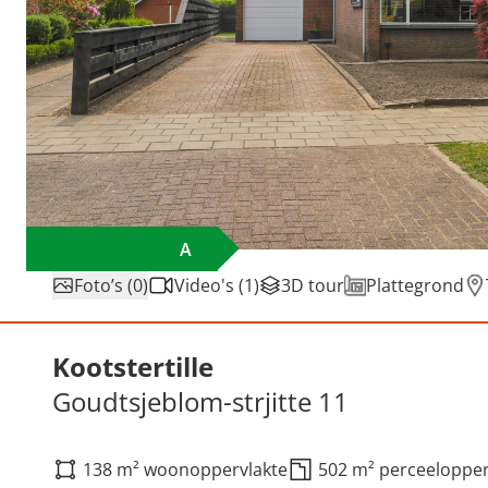
A
Foto’s (0)
Video's (1)
3D tour
Plattegrond
Verkocht: Goudtsjeblom-str
Kootstertille
Goudtsjeblom-strjitte 11
138 m² woonoppervlakte
502 m² perceelopper