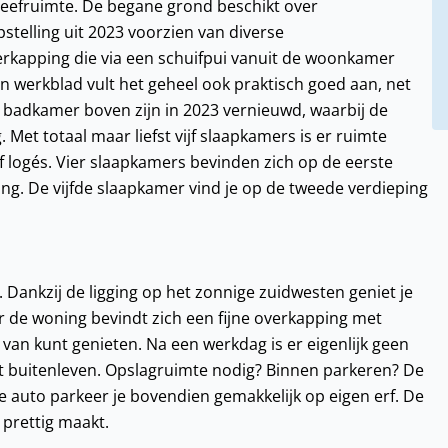
leefruimte. De begane grond beschikt over
telling uit 2023 voorzien van diverse
rkapping die via een schuifpui vanuit de woonkamer
en werkblad vult het geheel ook praktisch goed aan, net
e badkamer boven zijn in 2023 vernieuwd, waarbij de
et totaal maar liefst vijf slaapkamers is er ruimte
f logés. Vier slaapkamers bevinden zich op de eerste
ing. De vijfde slaapkamer vind je op de tweede verdieping
 Dankzij de ligging op het zonnige zuidwesten geniet je
r de woning bevindt zich een fijne overkapping met
 van kunt genieten. Na een werkdag is er eigenlijk geen
het buitenleven. Opslagruimte nodig? Binnen parkeren? De
e auto parkeer je bovendien gemakkelijk op eigen erf. De
 prettig maakt.