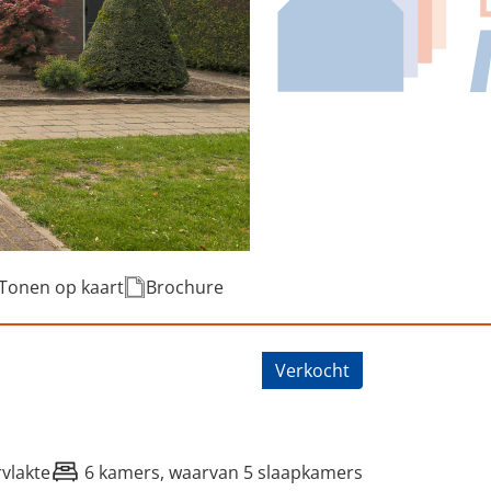
Tonen op kaart
Brochure
jitte 11, Kootstertille
Verkocht
vlakte
6 kamers, waarvan 5 slaapkamers