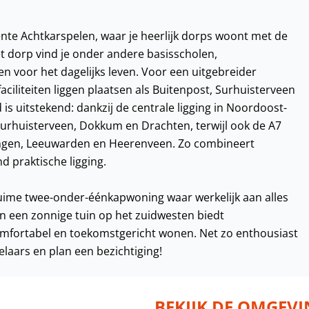
eente Achtkarspelen, waar je heerlijk dorps woont met de
t dorp vind je onder andere basisscholen,
n voor het dagelijks leven. Voor een uitgebreider
ciliteiten liggen plaatsen als Buitenpost, Surhuisterveen
is uitstekend: dankzij de centrale ligging in Noordoost-
 Surhuisterveen, Dokkum en Drachten, terwijl ook de A7
ningen, Leeuwarden en Heerenveen. Zo combineert
d praktische ligging.
ruime twee-onder-éénkapwoning waar werkelijk aan alles
 en een zonnige tuin op het zuidwesten biedt
 comfortabel en toekomstgericht wonen. Net zo enthousiast
elaars en plan een bezichtiging!
BEKIJK DE OMGEV