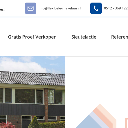
info@flexibele-makelaar.nl
0512 - 369 122
es!
Gratis Proef Verkopen
Sleutelactie
Referen