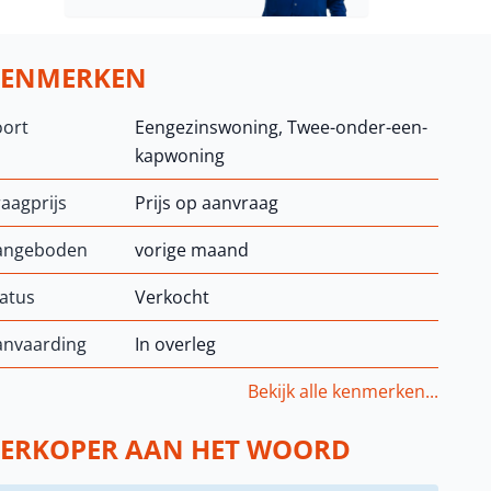
KENMERKEN
oort
Eengezinswoning, Twee-onder-een-
kapwoning
aagprijs
Prijs op aanvraag
angeboden
vorige maand
atus
Verkocht
anvaarding
In overleg
Bekijk alle kenmerken...
ERKOPER AAN HET WOORD