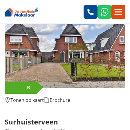
B
Tonen op kaart
Brochure
Verkocht: Groningerstraat 75, Surhuisterve
Surhuisterveen