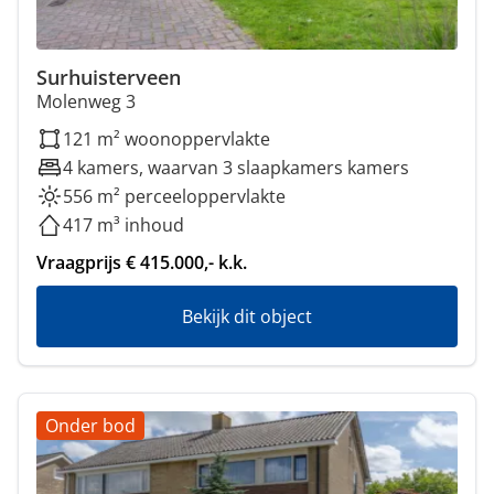
Surhuisterveen
Molenweg 3
121 m² woonoppervlakte
4 kamers, waarvan 3 slaapkamers kamers
556 m² perceeloppervlakte
417 m³ inhoud
Vraagprijs € 415.000,- k.k.
Bekijk dit object
Onder bod