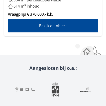
364 m² perceeloppervlakte
614 m³ inhoud
Vraagprijs € 370.000,- k.k.
Bekijk dit object
Aangesloten bij o.a.: