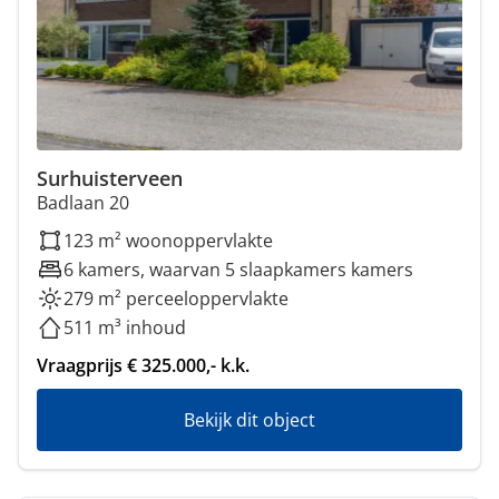
Surhuisterveen
Badlaan 20
123 m² woonoppervlakte
6 kamers, waarvan 5 slaapkamers kamers
279 m² perceeloppervlakte
511 m³ inhoud
Vraagprijs € 325.000,- k.k.
Bekijk dit object