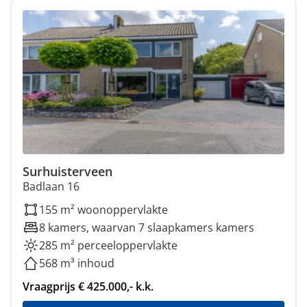
Surhuisterveen
Badlaan 16
155 m² woonoppervlakte
8 kamers, waarvan 7 slaapkamers kamers
285 m² perceeloppervlakte
568 m³ inhoud
Vraagprijs € 425.000,- k.k.