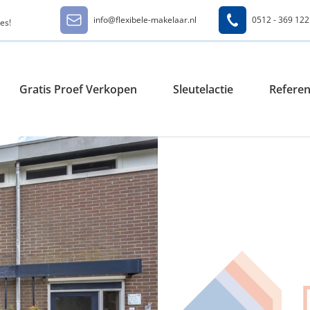
info@flexibele-makelaar.nl
0512 - 369 122
es!
Gratis Proef Verkopen
Sleutelactie
Referen