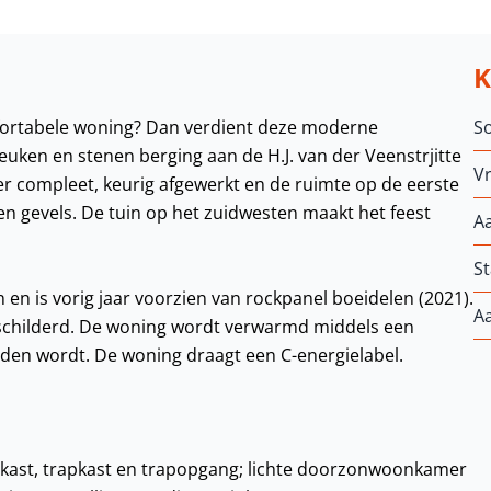
ortabele woning? Dan verdient deze moderne
S
ken en stenen berging aan de H.J. van der Veenstrjitte
Vr
r compleet, keurig afgewerkt en de ruimte op de eerste
en gevels. De tuin op het zuidwesten maakt het feest
A
St
 en is vorig jaar voorzien van rockpanel boeidelen (2021).
A
schilderd. De woning wordt verwarmd middels een
uden wordt. De woning draagt een C-energielabel.
erkast, trapkast en trapopgang; lichte doorzonwoonkamer