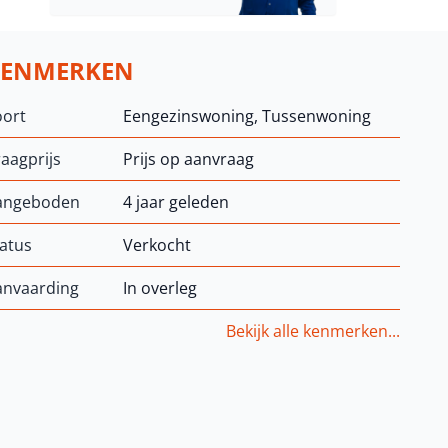
KENMERKEN
oort
Eengezinswoning, Tussenwoning
aagprijs
Prijs op aanvraag
angeboden
4 jaar geleden
atus
Verkocht
anvaarding
In overleg
Bekijk alle kenmerken...