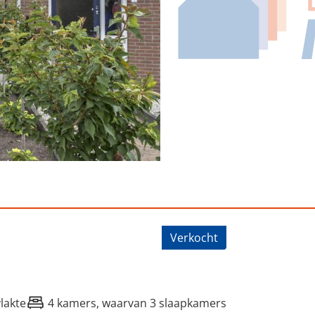
nstrjitte 13, Surhuizum
Verkocht
lakte
4 kamers, waarvan 3 slaapkamers