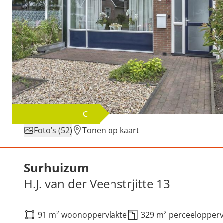
C
Foto’s (52)
Tonen op kaart
Verkocht: H.J. van der Vee
Surhuizum
H.J. van der Veenstrjitte 13
91 m² woonoppervlakte
329 m² perceelopperv