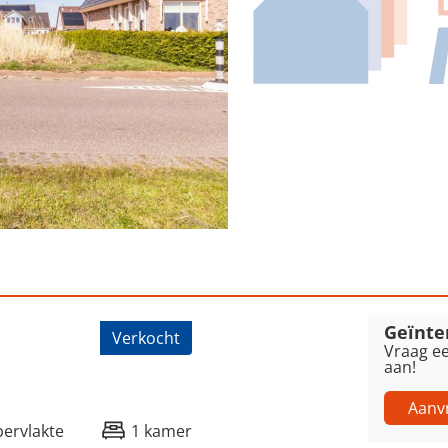
Burdaard
Geïnter
Verkocht
Vraag ee
aan!
Aanv
ervlakte
1 kamer