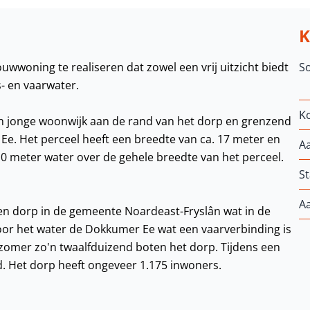
wwoning te realiseren dat zowel een vrij uitzicht biedt
S
s- en vaarwater.
K
en jonge woonwijk aan de rand van het dorp en grenzend
Ee. Het perceel heeft een breedte van ca. 17 meter en
A
 10 meter water over de gehele breedte van het perceel.
St
A
een dorp in de gemeente Noardeast-Fryslân wat in de
door het water de Dokkumer Ee wat een vaarverbinding is
omer zo'n twaalfduizend boten het dorp. Tijdens een
 Het dorp heeft ongeveer 1.175 inwoners.