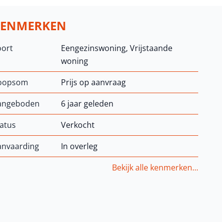
KENMERKEN
oort
Eengezinswoning, Vrijstaande
woning
oopsom
Prijs op aanvraag
angeboden
6 jaar geleden
atus
Verkocht
anvaarding
In overleg
Bekijk alle kenmerken...