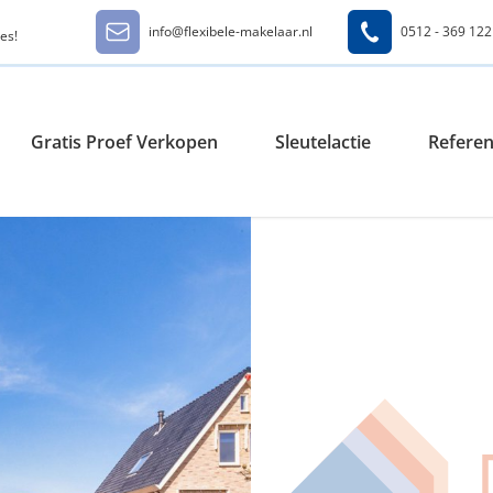
info@flexibele-makelaar.nl
0512 - 369 122
es!
Gratis Proef Verkopen
Sleutelactie
Referen