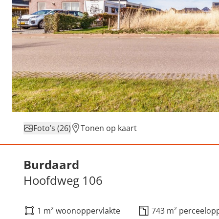
Foto’s (26)
Tonen op kaart
Verkocht: Hoofdweg 106, 
Burdaard
Hoofdweg 106
1 m² woonoppervlakte
743 m² perceelopp