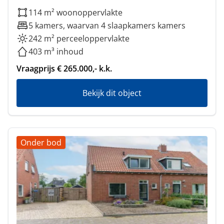
114 m² woonoppervlakte
5 kamers, waarvan 4 slaapkamers kamers
242 m² perceeloppervlakte
403 m³ inhoud
Vraagprijs € 265.000,- k.k.
Bekijk dit object
Onder bod