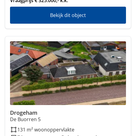
Vraagprijs € 325.000,- k.k.
Bekijk dit object
Drogeham
De Buorren 5
131 m² woonoppervlakte