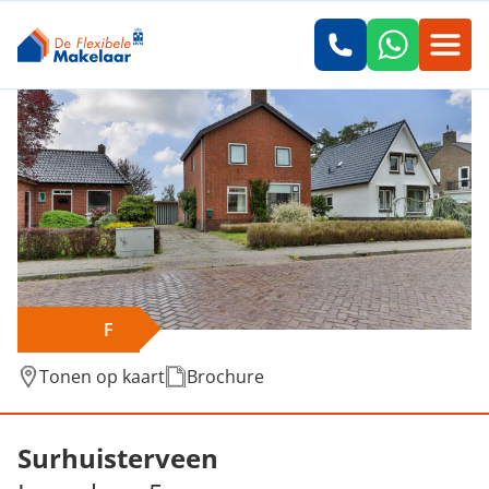
F
Tonen op kaart
Brochure
Verkocht: Langelaan 5, Surhuisterveen
Surhuisterveen