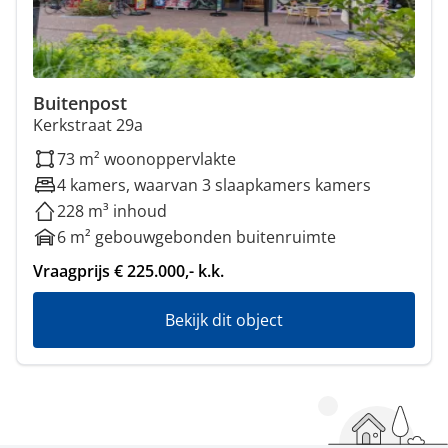
Buitenpost
Kerkstraat 29a
73 m² woonoppervlakte
4 kamers, waarvan 3 slaapkamers kamers
228 m³ inhoud
6 m² gebouwgebonden buitenruimte
Vraagprijs € 225.000,- k.k.
Bekijk dit object