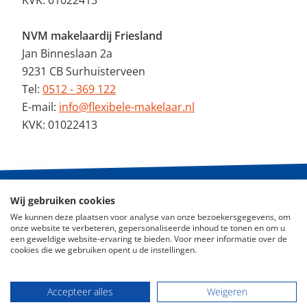
KVK: 01022413
NVM makelaardij Friesland
Jan Binneslaan 2a
9231 CB Surhuisterveen
Tel:
0512 - 369 122
E-mail:
info@flexibele-makelaar.nl
KVK: 01022413
Wij gebruiken cookies
© 2026 - De Flexibele Makelaar NVM
We kunnen deze plaatsen voor analyse van onze bezoekersgegevens, om
onze website te verbeteren, gepersonaliseerde inhoud te tonen en om u
Nieuws
een geweldige website-ervaring te bieden. Voor meer informatie over de
cookies die we gebruiken opent u de instellingen.
ABC Woningmarkt
Disclaimer
Accepteer alles
Weigeren
Privacy Policy