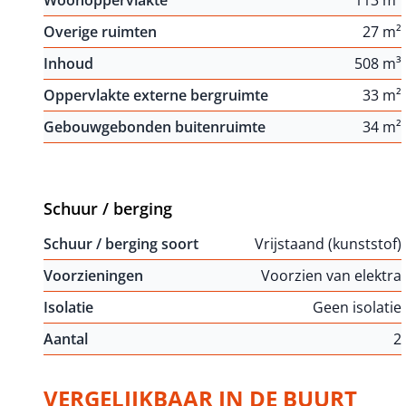
Woonoppervlakte
113 m²
Overige ruimten
27 m²
Inhoud
508 m³
Oppervlakte externe bergruimte
33 m²
Gebouwgebonden buitenruimte
34 m²
Schuur / berging
Schuur / berging soort
Vrijstaand (kunststof)
Voorzieningen
Voorzien van elektra
Isolatie
Geen isolatie
Aantal
2
VERGELIJKBAAR IN DE BUURT