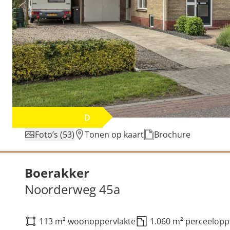
D
Foto’s (53)
Tonen op kaart
Brochure
Verkocht: Noorderweg 45a
Boerakker
Noorderweg 45a
113 m² woonoppervlakte
1.060 m² perceelopp