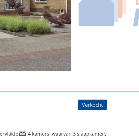
, Boerakker
Verkocht
ervlakte
4 kamers, waarvan 3 slaapkamers