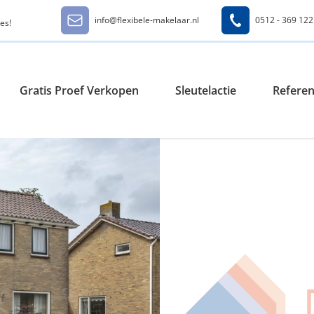
info@flexibele-makelaar.nl
0512 - 369 122
es!
Gratis Proef Verkopen
Sleutelactie
Referen