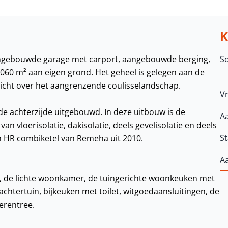
ngebouwde garage met carport, aangebouwde berging,
S
1060 m² aan eigen grond. Het geheel is gelegen aan de
tzicht over het aangrenzende coulisselandschap.
Vr
de achterzijde uitgebouwd. In deze uitbouw is de
A
n vloerisolatie, dakisolatie, deels gevelisolatie en deels
St
n HR combiketel van Remeha uit 2010.
A
g, de lichte woonkamer, de tuingerichte woonkeuken met
achtertuin, bijkeuken met toilet, witgoedaansluitingen, de
erentree.