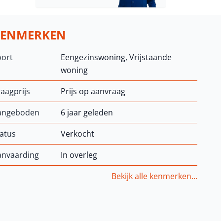
KENMERKEN
oort
Eengezinswoning, Vrijstaande
woning
aagprijs
Prijs op aanvraag
angeboden
6 jaar geleden
atus
Verkocht
anvaarding
In overleg
Bekijk alle kenmerken...