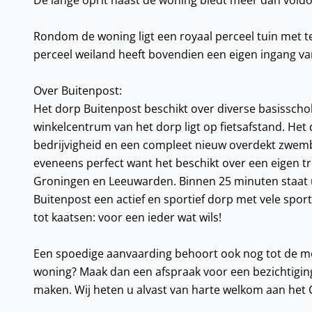
De lange oprit naast de woning biedt meer dan voldo
Rondom de woning ligt een royaal perceel tuin met t
perceel weiland heeft bovendien een eigen ingang van
Over Buitenpost:
Het dorp Buitenpost beschikt over diverse basisscho
winkelcentrum van het dorp ligt op fietsafstand. He
bedrijvigheid en een compleet nieuw overdekt zwemba
eveneens perfect want het beschikt over een eigen tr
Groningen en Leeuwarden. Binnen 25 minuten staat u
Buitenpost een actief en sportief dorp met vele sport
tot kaatsen: voor een ieder wat wils!
Een spoedige aanvaarding behoort ook nog tot de m
woning? Maak dan een afspraak voor een bezichtigin
maken. Wij heten u alvast van harte welkom aan het 