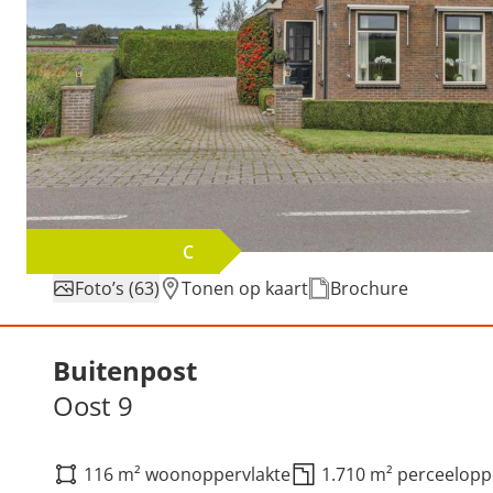
C
Foto’s (63)
Tonen op kaart
Brochure
Verkocht: Oost 9, Buitenp
Buitenpost
Oost 9
116 m² woonoppervlakte
1.710 m² perceelopp