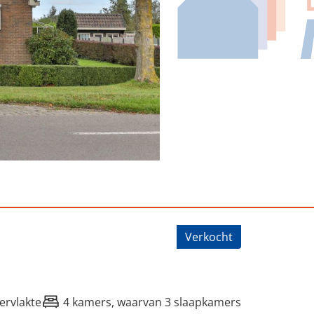
ost
Verkocht
ervlakte
4 kamers, waarvan 3 slaapkamers