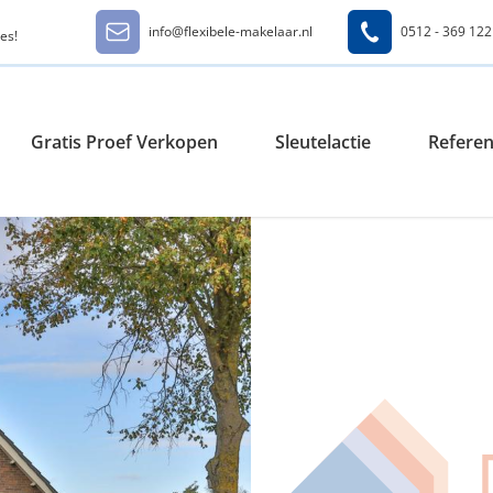
info@flexibele-makelaar.nl
0512 - 369 122
es!
Gratis Proef Verkopen
Sleutelactie
Referen