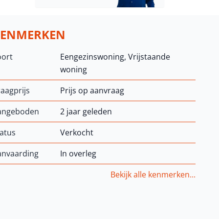
KENMERKEN
oort
Eengezinswoning, Vrijstaande
woning
aagprijs
Prijs op aanvraag
angeboden
2 jaar geleden
atus
Verkocht
anvaarding
In overleg
Bekijk alle kenmerken...