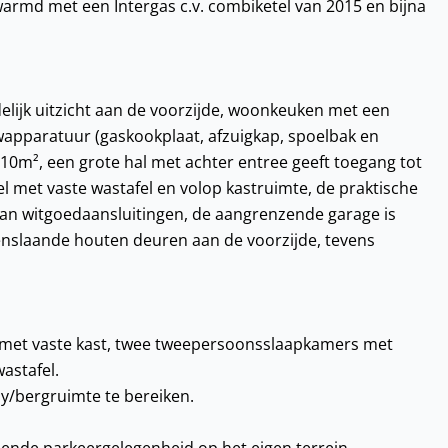
warmd met een Intergas c.v. combiketel van 2015 en bijna
elijk uitzicht aan de voorzijde, woonkeuken met een
apparatuur (gaskookplaat, afzuigkap, spoelbak en
 10m², een grote hal met achter entree geeft toegang tot
l met vaste wastafel en volop kastruimte, de praktische
 van witgoedaansluitingen, de aangrenzende garage is
enslaande houten deuren aan de voorzijde, tevens
op met vaste kast, twee tweepersoonsslaapkamers met
astafel.
by/bergruimte te bereiken.