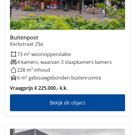
Buitenpost
Kerkstraat 29a
73 m² woonoppervlakte
4 kamers, waarvan 3 slaapkamers kamers
228 m³ inhoud
6 m² gebouwgebonden buitenruimte
Vraagprijs € 225.000,- k.k.
Bekijk dit object