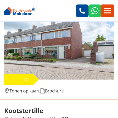
D
Tonen op kaart
Brochure
Verkocht: Prins Willemstrjitte 23, Kootsterti
Kootstertille