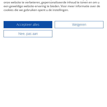
onze website te verbeteren, gepersonaliseerde inhoud te tonen en om u
9861 AK Grootegast
een geweldige website-ervaring te bieden. Voor meer informatie over de
cookies die we gebruiken opent u de instellingen.
Tel:
0594 - 237 037
E-mail:
info@flexibele-makelaar.nl
KVK: 01022413
Accepteer alles
Weigeren
Nee, pas aan
NVM makelaardij Friesland
Jan Binneslaan 2a
9231 CB Surhuisterveen
Tel:
0512 - 369 122
E-mail:
info@flexibele-makelaar.nl
KVK: 01022413
© 2026 - De Flexibele Makelaar NVM
Nieuws