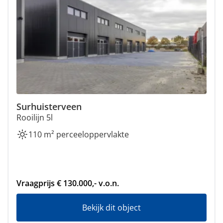
Surhuisterveen
Rooilijn 5l
110 m² perceeloppervlakte
Vraagprijs € 130.000,- v.o.n.
Bekijk dit object