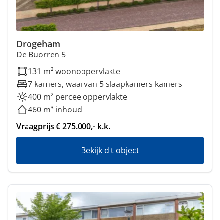
Drogeham
De Buorren 5
131 m² woonoppervlakte
7 kamers, waarvan 5 slaapkamers kamers
400 m² perceeloppervlakte
460 m³ inhoud
Vraagprijs € 275.000,- k.k.
Bekijk dit object