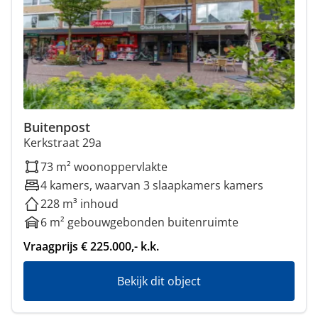
Buitenpost
Kerkstraat 29a
73 m² woonoppervlakte
4 kamers, waarvan 3 slaapkamers kamers
228 m³ inhoud
6 m² gebouwgebonden buitenruimte
Vraagprijs € 225.000,- k.k.
Bekijk dit object