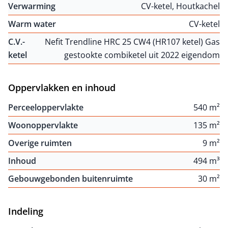
Verwarming
CV-ketel, Houtkachel
Warm water
CV-ketel
C.V.-
Nefit Trendline HRC 25 CW4 (HR107 ketel) Gas
ketel
gestookte combiketel uit 2022 eigendom
Oppervlakken en inhoud
Perceeloppervlakte
540 m²
Woonoppervlakte
135 m²
Overige ruimten
9 m²
Inhoud
494 m³
Gebouwgebonden buitenruimte
30 m²
Indeling