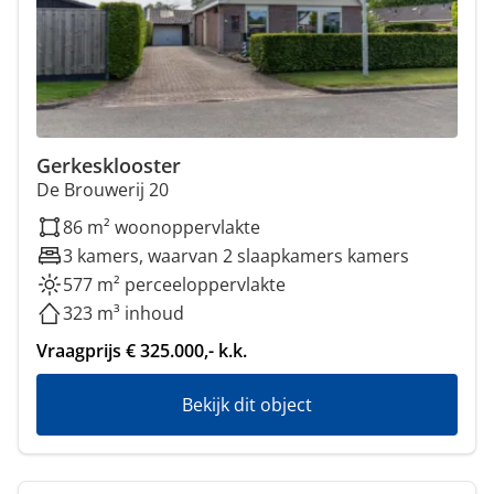
Gerkesklooster
De Brouwerij 20
86 m² woonoppervlakte
3 kamers, waarvan 2 slaapkamers kamers
577 m² perceeloppervlakte
323 m³ inhoud
Vraagprijs € 325.000,- k.k.
Bekijk dit object