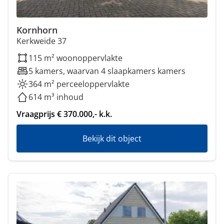
Kornhorn
Kerkweide 37
115 m² woonoppervlakte
5 kamers, waarvan 4 slaapkamers kamers
364 m² perceeloppervlakte
614 m³ inhoud
Vraagprijs € 370.000,- k.k.
Bekijk dit object