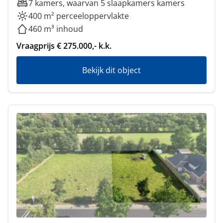
7 kamers, waarvan 5 slaapkamers kamers
400 m² perceeloppervlakte
460 m³ inhoud
Vraagprijs € 275.000,- k.k.
Bekijk dit object