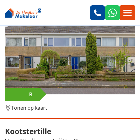
B
Tonen op kaart
Verkocht: Van Stolbergstrjitte 3, Kootstertil
Kootstertille