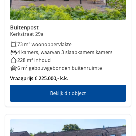
Buitenpost
Kerkstraat 29a
73 m² woonoppervlakte
4 kamers, waarvan 3 slaapkamers kamers
228 m³ inhoud
6 m² gebouwgebonden buitenruimte
Vraagprijs € 225.000,- k.k.
Bekijk dit object