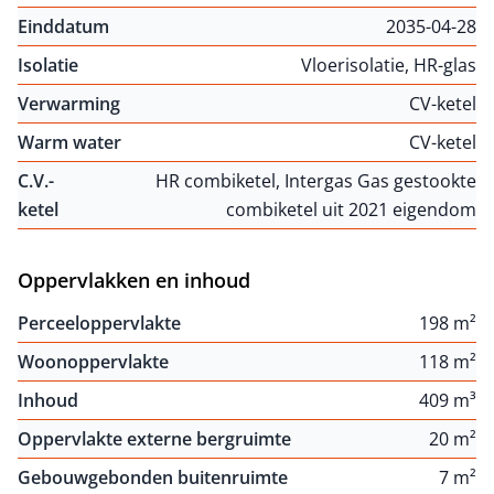
Einddatum
2035-04-28
Isolatie
Vloerisolatie, HR-glas
Verwarming
CV-ketel
Warm water
CV-ketel
C.V.-
HR combiketel, Intergas Gas gestookte
ketel
combiketel uit 2021 eigendom
Oppervlakken en inhoud
Perceeloppervlakte
198 m²
Woonoppervlakte
118 m²
Inhoud
409 m³
Oppervlakte externe bergruimte
20 m²
Gebouwgebonden buitenruimte
7 m²