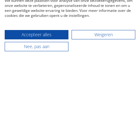
We kunnen deze plaatsen voor analyse van onze bezoekersgegevens, om
onze website te verbeteren, gepersonaliseerde inhoud te tonen en om u
een geweldige website-ervaring te bieden. Voor meer informatie over de
cookies die we gebruiken opent u de instellingen.
Accepteer alles
Weigeren
Aangesloten bij o.a.:
Nee, pas aan
Contact
NVM makelaardij Groningen
Hoofdstraat 116
9861 AK Grootegast