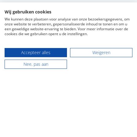
Wij gebruiken cookies
We kunnen deze plaatsen voor analyse van onze bezoekersgegevens, om
onze website te verbeteren, gepersonaliseerde inhoud te tonen en om u
een geweldige website-ervaring te bieden. Voor meer informatie over de
cookies die we gebruiken opent u de instellingen.
Accepteer alles
Weigeren
Contact
Nee, pas aan
NVM makelaardij Groningen
Hoofdstraat 116
9861 AK Grootegast
Tel:
0594 - 237 037
E-mail:
info@flexibele-makelaar.nl
KVK: 01022413
NVM makelaardij Friesland