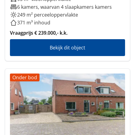
6 kamers, waarvan 4 slaapkamers kamers
249 m² perceeloppervlakte
371 m³ inhoud
Vraagprijs € 239.000,- k.k.
Bekijk dit object
Onder bod