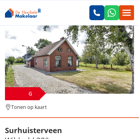
G
Tonen op kaart
Verkocht: Wildveld 23*, Surhuisterveen
Surhuisterveen