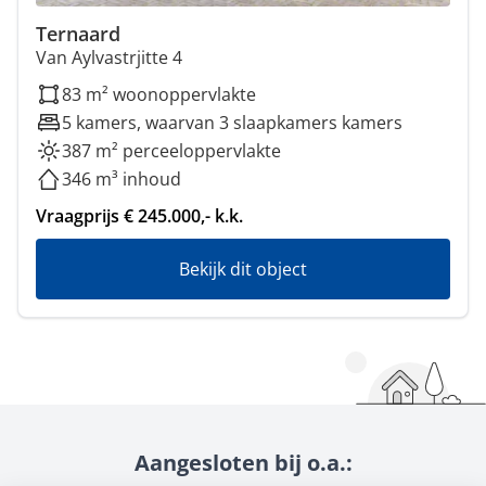
Ternaard
Van Aylvastrjitte 4
83 m² woonoppervlakte
5 kamers, waarvan 3 slaapkamers kamers
387 m² perceeloppervlakte
346 m³ inhoud
Vraagprijs € 245.000,- k.k.
Bekijk dit object
Aangesloten bij o.a.: