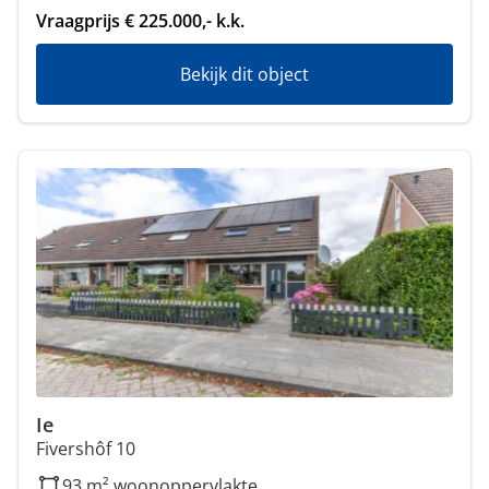
Vraagprijs € 225.000,- k.k.
Bekijk dit object
Ie
Fivershôf 10
93 m² woonoppervlakte