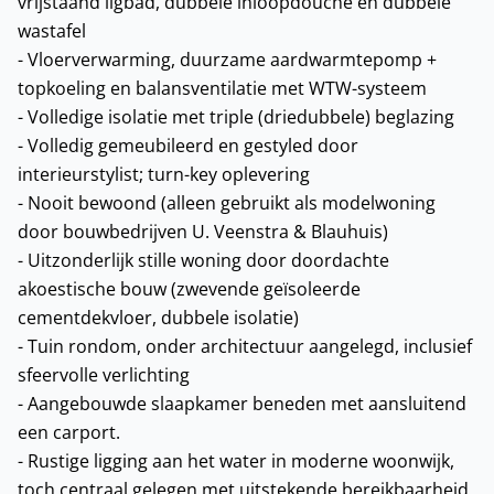
vrijstaand ligbad, dubbele inloopdouche en dubbele
wastafel
- Vloerverwarming, duurzame aardwarmtepomp +
topkoeling en balansventilatie met WTW-systeem
- Volledige isolatie met triple (driedubbele) beglazing
- Volledig gemeubileerd en gestyled door
interieurstylist; turn-key oplevering
- Nooit bewoond (alleen gebruikt als modelwoning
door bouwbedrijven U. Veenstra & Blauhuis)
- Uitzonderlijk stille woning door doordachte
akoestische bouw (zwevende geïsoleerde
cementdekvloer, dubbele isolatie)
- Tuin rondom, onder architectuur aangelegd, inclusief
sfeervolle verlichting
- Aangebouwde slaapkamer beneden met aansluitend
een carport.
- Rustige ligging aan het water in moderne woonwijk,
toch centraal gelegen met uitstekende bereikbaarheid