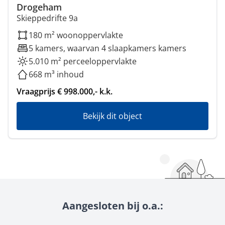
Drogeham
Skieppedrifte 9a
180 m² woonoppervlakte
5 kamers, waarvan 4 slaapkamers kamers
5.010 m² perceeloppervlakte
668 m³ inhoud
Vraagprijs € 998.000,- k.k.
Bekijk dit object
Aangesloten bij o.a.: