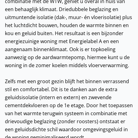
combinatie met de WTW, geniet u overal in huis van
een behaaglijk klimaat. Driedubbele beglazing en
uitmuntende isolatie (dak-, muur- én vloerisolatie) plus
het luchtdicht bouwen, houden de warmte binnen en
kou en geluid buiten. Het resultaat is een bijzonder
energiezuinige woning met Energielabel A en een
aangenaam binnenklimaat. Ook is er topkoeling
aanwezig op de aardwarmtepomp, hiermee kunt u de
woning in de zomer koelen middels vloerverwarming.
Zelfs met een groot gezin blijft het binnen verrassend
stil en comfortabel. Dit is te danken aan de extra
geluidsisolatie (intern en extern) en zwevende
cementdekvloeren op de 1e etage. Door het toepassen
van het warmte terugwin systeem in combinatie met
drievoudige beglazing (zonder roosters) ontstaat er
een geluidsdichte schil waardoor omgevingsgeluid in
de woning geminimaliseerd wordt.